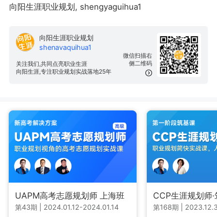
向阳生涯职业规划, shengyaguihua1
向阳生涯职业规划
shenavaquihua1
微信扫描右
侧二维码
关注我们,共同点亮职业生涯
向阳生涯,专注职业规划实战落地25年
UAPM高考志愿规划师 上海班
CCP生涯规划师
第43期
|
2024.01.12-2024.01.14
第168期
|
2023.12.3