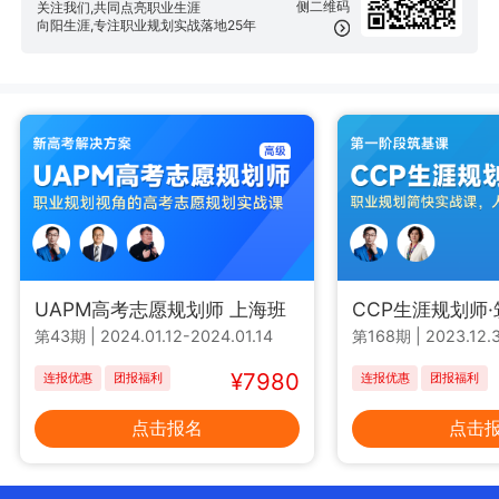
侧二维码
关注我们,共同点亮职业生涯
向阳生涯,专注职业规划实战落地25年
UAPM高考志愿规划师 上海班
CCP生涯规划师
第43期
|
2024.01.12-2024.01.14
第168期
|
2023.12.3
¥7980
连报优惠
团报福利
连报优惠
团报福利
点击报名
点击