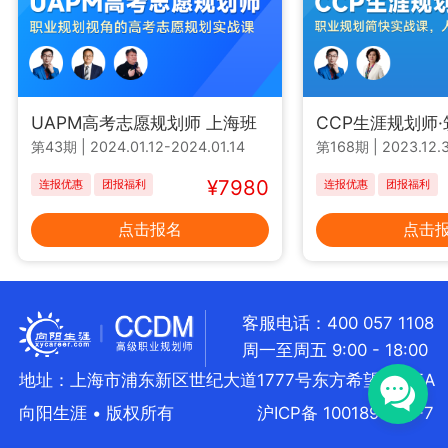
UAPM高考志愿规划师 上海班
CCP生涯规划师
第43期
|
2024.01.12-2024.01.14
第168期
|
2023.12.3
¥7980
连报优惠
团报福利
连报优惠
团报福利
点击报名
点击
客服电话：400 057 1108
周一至周五 9:00 - 18:00
地址：上海市浦东新区世纪大道1777号东方希望大厦5A
向阳生涯 • 版权所有
沪ICP备 10018957号-7