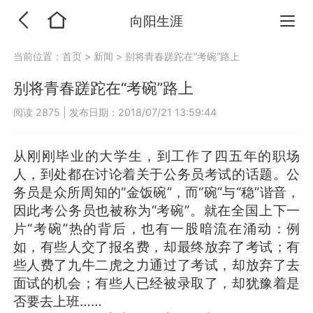
向阳生涯
当前位置：
首页
>
新闻
>
别将青春蹉跎在“考碗”路上
别将青春蹉跎在“考碗”路上
阅读 2875
|
发布日期：2018/07/21 13:59:44
从刚刚毕业的大学生，到工作了四五年的职场
人，到处都在讨论着关于公务员考试的话题。公
务员是众所周知的“金饭碗”，而“碗”与“稳”谐音，
因此考公务员也被称为“考碗”。就在全国上下一
片“考碗”热的背后，也有一股暗流在涌动：例
如，有些人交了报名费，却最终放弃了考试；有
些人费了九牛二虎之力通过了考试，却放弃了去
面试的机会；有些人已经被录取了，却犹豫着是
否要去上班……