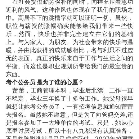
在社会提倡勤劳俭朴的同时，同样充斥着急功
近利的风气。这种作风也体现在了我们的职场之
中。高居不下的跳槽率就可以证明一切。虽然，
职位与薪资的涨幅确实能够给我们带来一些快
乐，然而，快乐也并非完全建立在它们的基础
上。与为家人、为朋友、为社会带来的快乐与温
暖，并由此获得的成就感相比，名与利只不过虚
无的表面。真正的快乐来自于工作与生活之间的
平衡。而这也是职业规划所带给我们的最宝贵的
东西。
考个公务员 是为了谁的心愿？
蕾蕾，工商管理本科，毕业后北漂。工作一直
不稳定，毕业三年换了十多份工作。她父母很早
就想让她考公务员了，一有招考信息就通知蕾蕾
去报名。虽然她不愿意，但是为了向爸妈交差,还
是报名参加了一大堆单位的考试。只是，她从心
底里讨厌考试，所以十有八九都没有认真准备，
不是临阵脱逃就是马马虎虎应付。2007年的国家