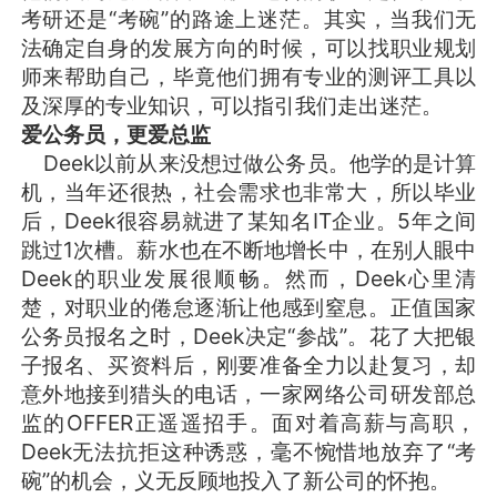
考研还是“考碗”的路途上迷茫。其实，当我们无
法确定自身的发展方向的时候，可以找职业规划
师来帮助自己，毕竟他们拥有专业的测评工具以
及深厚的专业知识，可以指引我们走出迷茫。
爱公务员，更爱总监
Deek以前从来没想过做公务员。他学的是计算
机，当年还很热，社会需求也非常大，所以毕业
后，Deek很容易就进了某知名IT企业。5年之间
跳过1次槽。薪水也在不断地增长中，在别人眼中
Deek的职业发展很顺畅。然而，Deek心里清
楚，对职业的倦怠逐渐让他感到窒息。正值国家
公务员报名之时，Deek决定“参战”。花了大把银
子报名、买资料后，刚要准备全力以赴复习，却
意外地接到猎头的电话，一家网络公司研发部总
监的OFFER正遥遥招手。面对着高薪与高职，
Deek无法抗拒这种诱惑，毫不惋惜地放弃了“考
碗”的机会，义无反顾地投入了新公司的怀抱。