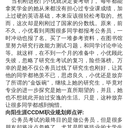
当初刚进校门小优就决定要考研了。每年都能
拿奖学金的她从来都没有担心过专业课成绩，加
上过硬的英语基础，本来应该很轻松考取的。然
而，这次却是刚刚过了国家的分数线。原来，前
不久，小优看到周围很多同学都报考公务员，一
时冲动也报了名。买了一堆参考资料，在图书馆
里努力研究行政能力测试习题，和同学讨论申论
等。就这样，在不到一个月的准备中，小优顾此
失彼，忽略了研究生考试的复习，险些落榜。万
幸的是她不仅公务员过线了研究生也刚好，让其
他的同学都艳羡不已，思虑良久，小优还是放弃
了所谓的“金饭碗”，继续上她的研究生，毕竟对
专业的进一步探究是她一直所期望的，并且，她
也不想就此开始过安逸的生活。只是，这种放弃
让很多同学都感到惋惜。
向阳生涯CCDM职业规划师点评:
公务员考试的最终目的是做公务员，但是很多
朋友却将这点忽略了。尤其是即将毕业的大学生