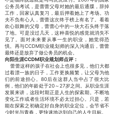
公务员考试，是蕾蕾父母对她的最后通牒，辞掉
工作，回家认真复习，最后押着她上了考场。功
夫不负有心人，蕾蕾这次终于榜上有名了。看着
欢心鼓舞的父母，蕾蕾心中的一块大石头终于落
了地。可是没过几天，这种喜悦的感觉就消失不
见了。面对未来要从事一生的职业，她觉得恐
惧。再与CCDM职业规划师的深入沟通后，蕾蕾
最终还是放弃了做公务员的机会。
向阳生涯CCDM职业规划师点评：
蕾蕾这样的孩子在社会上也很多见，他们大都
过着漂一族的日子，工作更换频繁，让父母为他
们的前途担心。80后在这群人当中占了很大比
例，他们的年龄处于20～27岁之间。从职业生涯
发展来讲，这段时期正是人生的探索期。不断地
变化工作或者生活环境不必太过担心。只是，若
能在探索之初确定好自身的职业定位，会节省不
少时光与青春，更快速地达到自己的人生目标。