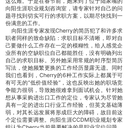
这么难。于是在春节前，她来到了位于陆家嘴的
向阳生涯职业规划咨询室，请专家针对自己的问
题寻找到切实可行的求职方案，以期尽快找到一
份满意的工作。
向阳生涯专家发现Cherry的简历犯了和许多求
职者同样的致命缺陷：求职目标不清晰，即对自
己要做什么工作存在一定的模糊性，给人感觉企
业所有的空缺职位自己都能胜任，没有明确列出
自己的求职目标。另外她采用常规的时序型简历
写法，使她频繁更换的工作经历显露无遗。同时
我们也看到，Cherry的6种工作实际上都属于可
有可无的“低价值经验”，这也反映出她的职场竞
争能力很弱，导致她很难拿到面试机会。针对她
想从事采购进出口工作的定位，专家认为尽管她
具有一定的进出口行业工作经验，但英文基础薄
弱，对其长远发展将形成巨大的障碍，故目前这
个定位需要调整。向阳生涯CCDM职业规划专家
组认为Cherry当前最要解决的是职业定位问题，