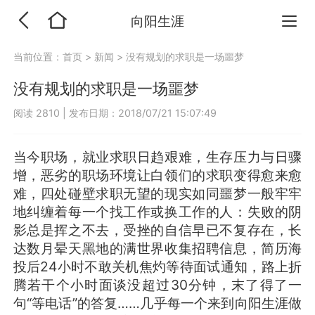
向阳生涯
当前位置：
首页
>
新闻
>
没有规划的求职是一场噩梦
没有规划的求职是一场噩梦
阅读 2810
|
发布日期：2018/07/21 15:07:49
当今职场，就业求职日趋艰难，生存压力与日骤
增，恶劣的职场环境让白领们的求职变得愈来愈
难，四处碰壁求职无望的现实如同噩梦一般牢牢
地纠缠着每一个找工作或换工作的人：失败的阴
影总是挥之不去，受挫的自信早已不复存在，长
达数月晕天黑地的满世界收集招聘信息，简历海
投后24小时不敢关机焦灼等待面试通知，路上折
腾若干个小时面谈没超过30分钟，末了得了一
句“等电话”的答复……几乎每一个来到向阳生涯做