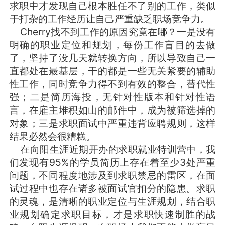
求职中才发现自己根本胜任不了别的工作，类似
于打杂的工作经历让自己严重缺乏职场竞争力。
Cherry找不到工作的原因究竟在哪？一是没有
明确的职业定位和规划，每份工作盲目的去做
了，坚持了没几天就转换方向，所以导致自己一
直都处在最基层，干的都是一些无关紧要的辅助
性工作，同时竞争力得不到有效的整合，替代性
强；二是简历海投，无针对性版本和针对性语
言，在雇主堆积如山的邮件中，成为被筛选掉的
对象；三是求职面试中严重违背应聘规则，这样
结果必然会很糟糕。
在向阳生涯近期开办的求职就业特训营中，我
们发现有95%的学员简历上存在着至少3处严重
问题，不同程度地涉及到求职禁忌的雷区，在面
试过程中也存在诸多被面试官扣分的隐患。求职
的灵魂，是清晰的职业定位与生涯规划，结合职
业规划确定求职目标，才是求职快速制胜的战