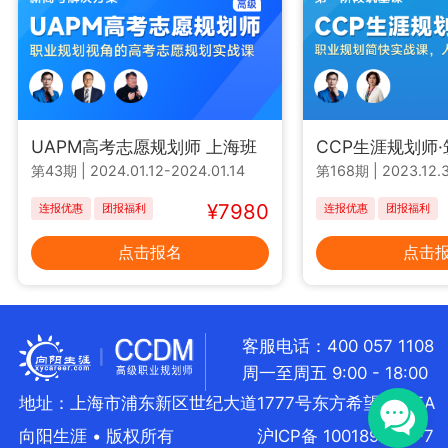
UAPM高考志愿规划师 上海班
CCP生涯规划师
第43期
|
2024.01.12-2024.01.14
第168期
|
2023.12.3
¥7980
连报优惠
团报福利
连报优惠
团报福利
点击报名
点击
客服电话：400 057 1108
周一至周五 9:00 - 18:00
地址：上海市浦东新区世纪大道1777号东方希望大厦5A
向阳生涯 • 版权所有
沪ICP备 10018957号-7