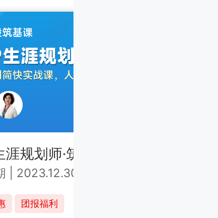
生涯规划师·筑基课中级 上海班
CC
期
|
2023.12.30-2024.1.1
第7
¥6980
惠
团报福利
连报