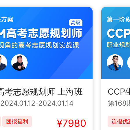
M高考志愿规划师 上海班
CCP
|
2024.01.12-2024.01.14
第168
¥7980
团报福利
连报优