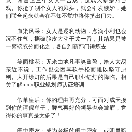
意。常言道三个女人一台戏，这戏大多是对台
戏。你抢了别个女人的风头，就会引发嫉妒，她
们联合起来就会在不知不觉中将你挤出门去。
血染风采：女人是逐利动物，点滴小利也会
沉不住气，撕破脸皮大动干戈一番，其结果是被
一窝端或分而化之，各自到新部门锤炼去。
笑面桃花：无来由地凡事笑盈盈，给人太易
亲近不说，工作也会因耳软手松而难以坚守原
则。大开绿灯的后果是自己职业红灯的降临。相
关了解>>>
职业规划师认证培训
假单皇后：你的理由再充分，可面对成天接
到你的请假单子，脾气再好的领导也会皱眉，觉
得你的事真是太多了！
闺中密友：成为老板的闺中密友，或明里暗