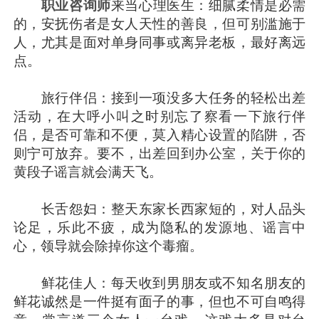
职业咨询师
来当心理医生：细腻柔情是必需
的，安抚伤者是女人天性的善良，但可别滥施于
人，尤其是面对单身同事或离异老板，最好离远
点。
旅行伴侣：接到一项没多大任务的轻松出差
活动，在大呼小叫之时别忘了察看一下旅行伴
侣，是否可靠和不便，莫入精心设置的陷阱，否
则宁可放弃。要不，出差回到办公室，关于你的
黄段子谣言就会满天飞。
长舌怨妇：整天东家长西家短的，对人品头
论足，乐此不疲，成为隐私的发源地、谣言中
心，领导就会除掉你这个毒瘤。
鲜花佳人：每天收到男朋友或不知名朋友的
鲜花诚然是一件挺有面子的事，但也不可自鸣得