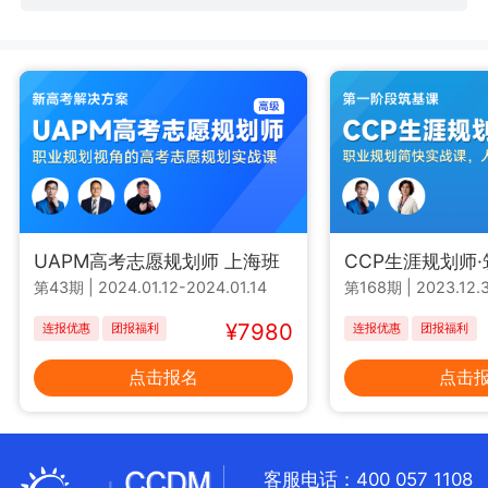
UAPM高考志愿规划师 上海班
CCP生涯规划师
第43期
|
2024.01.12-2024.01.14
第168期
|
2023.12.3
¥7980
连报优惠
团报福利
连报优惠
团报福利
点击报名
点击
客服电话：400 057 1108