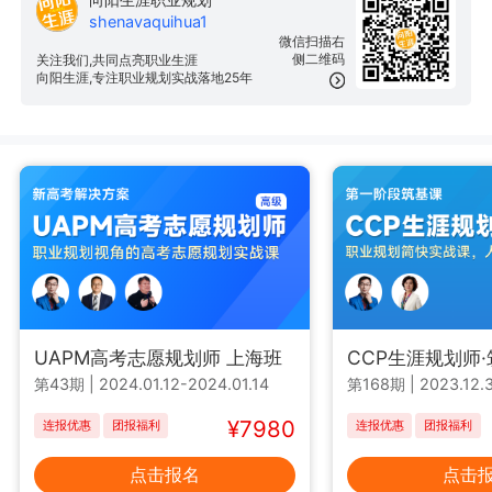
shenavaquihua1
微信扫描右
侧二维码
关注我们,共同点亮职业生涯
向阳生涯,专注职业规划实战落地25年
UAPM高考志愿规划师 上海班
CCP生涯规划师
第43期
|
2024.01.12-2024.01.14
第168期
|
2023.12.3
¥7980
连报优惠
团报福利
连报优惠
团报福利
点击报名
点击