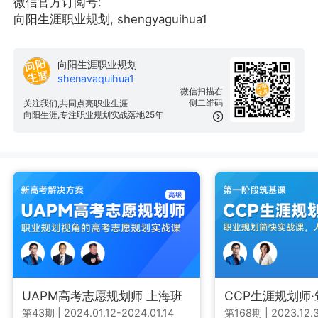
微信官方订阅号:
向阳生涯职业规划, shengyaguihua1
向阳生涯职业规划
shenavaquihua1
微信扫描右
侧二维码
关注我们,共同点亮职业生涯
向阳生涯,专注职业规划实战落地25年
UAPM高考志愿规划师 上海班
CCP生涯规划师
第43期
|
2024.01.12-2024.01.14
第168期
|
2023.12.3