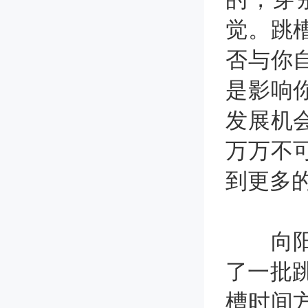
觉。跳
否与你
是影响
发展机
万万不
到更多
向阳规
了一批
槽时间