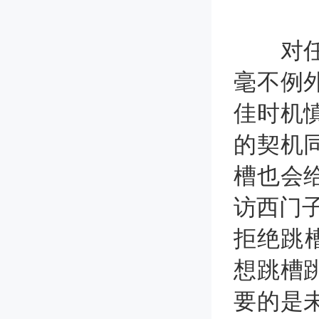
对任何
毫不例
佳时机
的契机
槽也会
访西门
拒绝跳
想跳槽
要的是