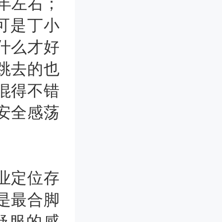
1年左右；
可是丁小
什么才好
跳去的也
混得不错
安全感荡
业定位存
是最合脚
舒服的感