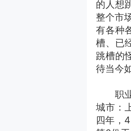
的人想
整个市场
有各种
槽、已
跳槽的
待当今
职业规
城市：
四年，4