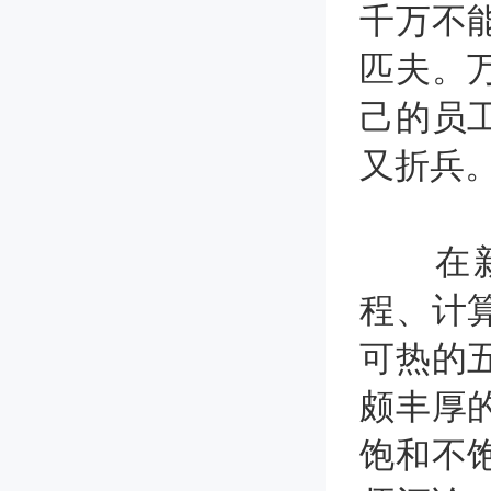
千万不
匹夫。
己的员
又折兵
在新一
程、计
可热的
颇丰厚
饱和不