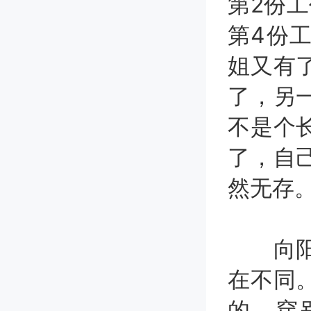
第2份工
第4份
姐又有
了，另
不是个
了，自
然无存
向阳职
在不同
的，穿