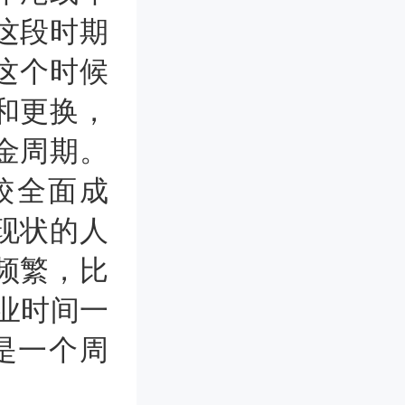
这段时期
这个时候
和更换，
金周期。
较全面成
现状的人
频繁，比
业时间一
是一个周