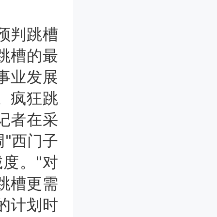
预判跳槽
跳槽的最
事业发展
。疯狂跳
记者在采
"西门子
度。"对
跳槽更需
的计划时