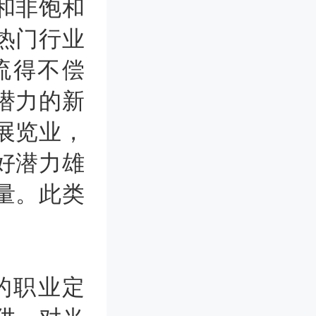
和非饱和
热门行业
流得不偿
潜力的新
展览业，
好潜力雄
量。此类
。
的职业定