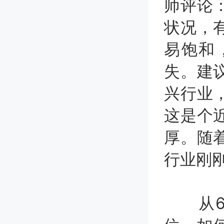
师评论
状况，
易饱和
失。建
兴行业
这是个
厚。随
行业刚
从60