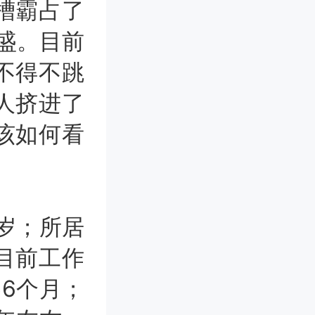
槽霸占了
为盛。目前
不得不跳
人挤进了
该如何看
岁；所居
目前工作
零6个月；