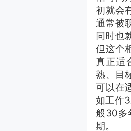
初就会
通常被
同时也
但这个
真正适
熟、目
可以在
如工作
般30
期。