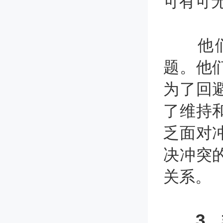
可有可
他们的
题。他
为了回
了维持
乏面对
决冲突
关系。
3