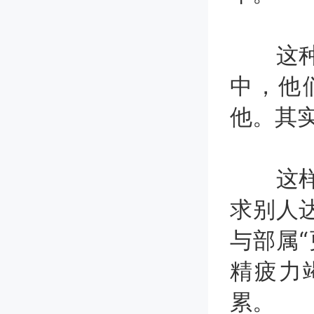
这种人
中，他
他。其
这样的
求别人
与部属
精疲力
累。