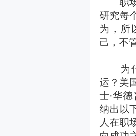
职场上
研究每
为，所
己，不
为什么
运？美
士·华
纳出以
人在职
向成功