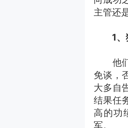
主管还
1
他们不
免谈，
大多自
结果任
高的功
军。