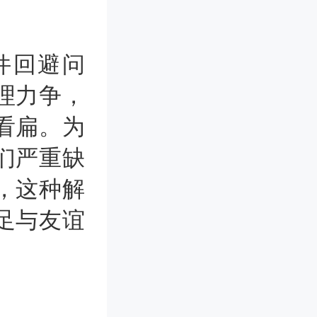
。
件回避问
理力争，
看扁。为
们严重缺
，这种解
足与友谊