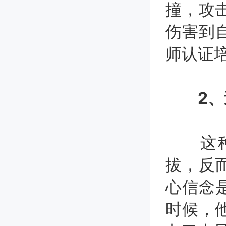
撞，攻
伤害到
师认证
2
这种人
拔，反
心信念
时候，