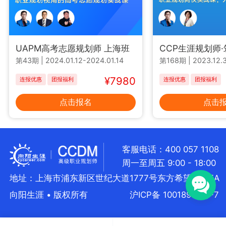
UAPM高考志愿规划师 上海班
CCP生涯规划师
第43期
|
2024.01.12-2024.01.14
第168期
|
2023.12.3
¥7980
连报优惠
团报福利
连报优惠
团报福利
点击报名
点击
客服电话：400 057 1108
周一至周五 9:00 - 18:00
地址：上海市浦东新区世纪大道1777号东方希望大厦5A
向阳生涯 • 版权所有
沪ICP备 10018957号-7