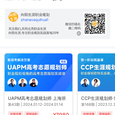
向阳生涯职业规划
shenavaquihua1
微信扫描右
侧二维码
关注我们,共同点亮职业生涯
向阳生涯,专注职业规划实战落地25年
UAPM高考志愿规划师 上海班
CCP生涯规划师
第43期
|
2024.01.12-2024.01.14
第168期
|
2023.12.3
¥7980
连报优惠
团报福利
连报优惠
团报福利