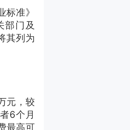
业标准》
关部门及
目将其列为
5万元，较
证者6个月
费最高可