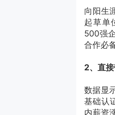
向阳生
起草单
500强
合作必
2、直
数据显示
基础认证
内薪资