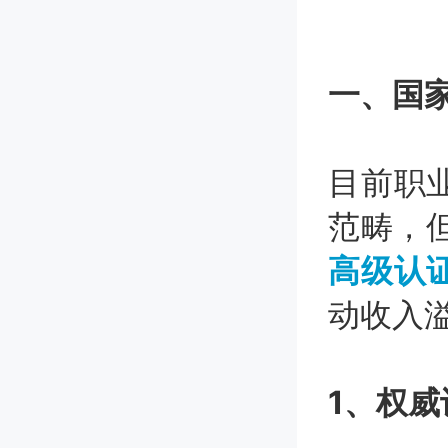
一、国
目前职
范畴，
高级认
动收入
1、权