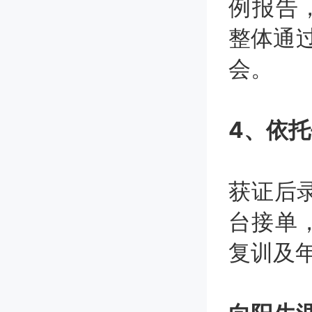
例报告，
整体通过
会。
4、依
获证后
台接单
复训及年