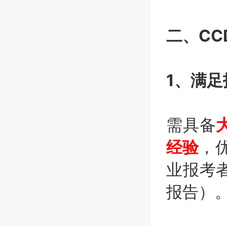
二、C
1、满
需具备
经验
，
业报考
报告）