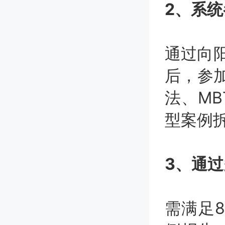
2、系
通过向
后，参
法、MB
型案例
3、通
需满足