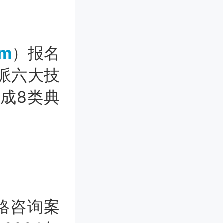
om
）报名
派六大技
完成8类典
格咨询案