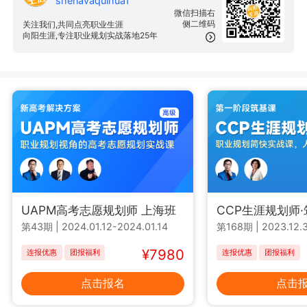
shenavaquihua1
微信扫描右
侧二维码
关注我们,共同点亮职业生涯
向阳生涯,专注职业规划实战落地25年
UAPM高考志愿规划师 上海班
CCP生涯规划师
第43期
|
2024.01.12-2024.01.14
第168期
|
2023.12.3
¥7980
连报优惠
团报福利
连报优惠
团报福利
点击报名
点击