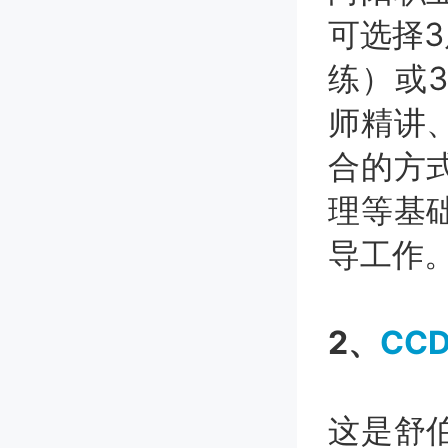
可选择3
练）或
师精讲
合的方
理等基
导工作
2、
CC
这是舒