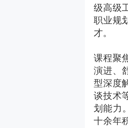
级高级
职业规
才。
课程聚
演进、
型深度
谈技术
划能力
十余年