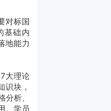
要对标国
的基础内
落地能力
7大理论
个知识块，
性格分析、
用。学员