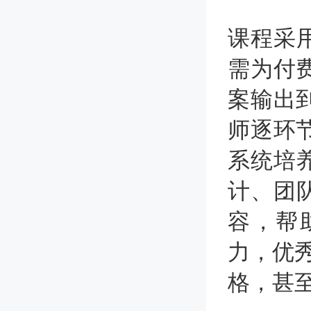
课程采
需为付
案输出
师逐环
系统培
计、团
容，帮
力，优秀
格，甚