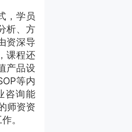
式，学员
分析、方
由资深导
，课程还
值产品设
OP等内
业咨询能
员的师资资
工作。