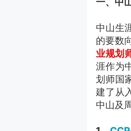
一、中
中山生
的要数
业规划
涯作为
划师国
建了从
中山及
1、
CC