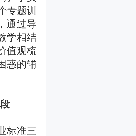
0个专题训
，通过导
教学相结
价值观梳
困惑的辅
段
业标准三