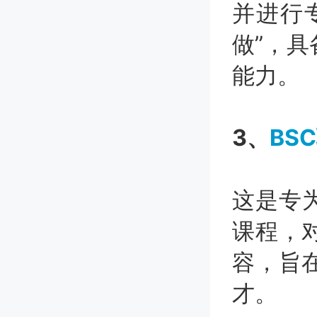
并进行
做”，
能力。
3、
BS
这是专
课程，
容，旨
才。