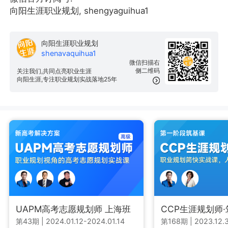
向阳生涯职业规划, shengyaguihua1
向阳生涯职业规划
shenavaquihua1
微信扫描右
侧二维码
关注我们,共同点亮职业生涯
向阳生涯,专注职业规划实战落地25年
UAPM高考志愿规划师 上海班
CCP生涯规划师
第43期
|
2024.01.12-2024.01.14
第168期
|
2023.12.3