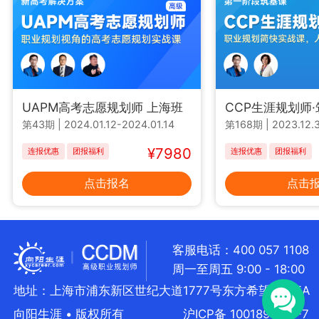
UAPM高考志愿规划师 上海班
CCP生涯规划师
第43期
|
2024.01.12-2024.01.14
第168期
|
2023.12.3
¥7980
连报优惠
团报福利
连报优惠
团报福利
点击报名
点击
客服电话：400 057 1108
周一至周五 9:00 - 18:00
地址：上海市浦东新区世纪大道1777号东方希望大厦5A
向阳生涯 • 版权所有
沪ICP备 10018957号-7